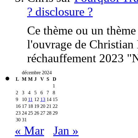
? disclosure ?
Ce thème ou un thème 
l'ouvrage de Christia
réchauffement 2023 "N
décembre 2024
L
M
M
J
V
S
D
1
2
3
4
5
6
7
8
9
10
11
12
13
14
15
16
17
18
19
20
21
22
23
24
25
26
27
28
29
30
31
« Mar
Jan »