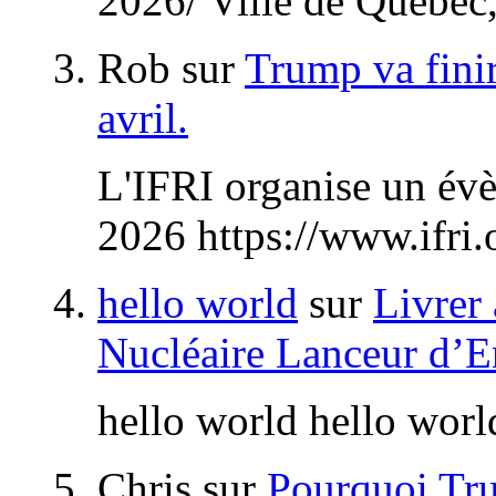
2026/ Ville de Québec
Rob
sur
Trump va finir
avril.
L'IFRI organise un évèn
2026 https://www.ifri.o
hello world
sur
Livrer
Nucléaire Lanceur d’En
hello world hello worl
Chris
sur
Pourquoi Tru